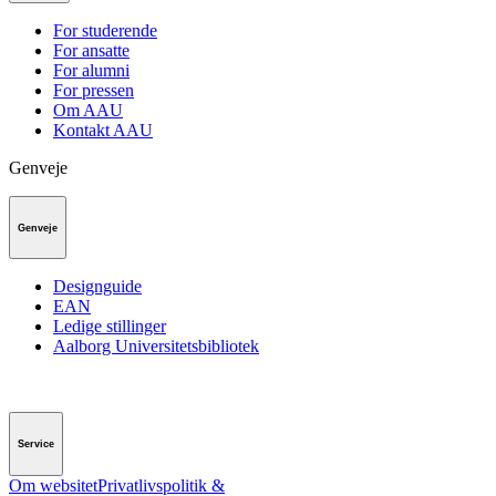
For studerende
For ansatte
For alumni
For pressen
Om AAU
Kontakt AAU
Genveje
Genveje
Designguide
EAN
Ledige stillinger
Aalborg Universitetsbibliotek
Service
Om websitet
Privatlivspolitik &