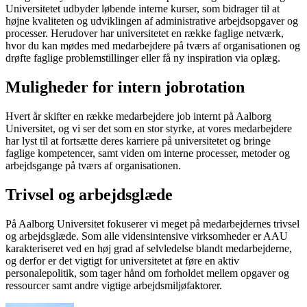
Universitetet udbyder løbende interne kurser, som bidrager til at
højne kvaliteten og udviklingen af administrative arbejdsopgaver og
processer. Herudover har universitetet en række faglige netværk,
hvor du kan mødes med medarbejdere på tværs af organisationen og
drøfte faglige problemstillinger eller få ny inspiration via oplæg.
Muligheder for intern jobrotation
Hvert år skifter en række medarbejdere job internt på Aalborg
Universitet, og vi ser det som en stor styrke, at vores medarbejdere
har lyst til at fortsætte deres karriere på universitetet og bringe
faglige kompetencer, samt viden om interne processer, metoder og
arbejdsgange på tværs af organisationen.
Trivsel og arbejdsglæde
På Aalborg Universitet fokuserer vi meget på medarbejdernes trivsel
og arbejdsglæde. Som alle vidensintensive virksomheder er AAU
karakteriseret ved en høj grad af selvledelse blandt medarbejderne,
og derfor er det vigtigt for universitetet at føre en aktiv
personalepolitik, som tager hånd om forholdet mellem opgaver og
ressourcer samt andre vigtige arbejdsmiljøfaktorer.