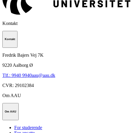
Kontakt
Kontakt
Fredrik Bajers Vej 7K
9220
Aalborg Ø
Tlf.: 9940 9940
aau@aau.dk
CVR
:
29102384
Om AAU
Om AAU
For studerende
For ansatte