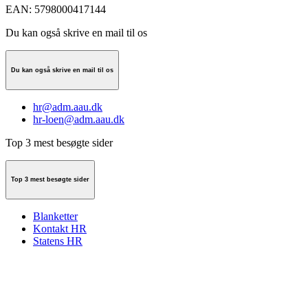
EAN
:
5798000417144
Du kan også skrive en mail til os
Du kan også skrive en mail til os
hr@adm.aau.dk
hr-loen@adm.aau.dk
Top 3 mest besøgte sider
Top 3 mest besøgte sider
Blanketter
Kontakt HR
Statens HR